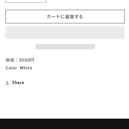
GO-
GO-
ROUND
ROUND
T
T
カートに追加する
シ
シ
ャ
ャ
ツ
ツ
の
の
数
数
量
量
価格：3500円
を
を
Color: White
減
増
ら
や
Share
す
す