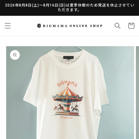
コンテ
2026年8月8日(土)～8月16日(日)は夏季休暇のため発送を休止させてい
ンツに
ただきます。
進む
カ
ー
ト
商品情
報にス
キップ