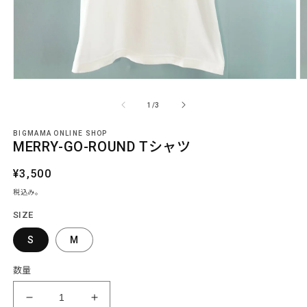
モ
ー
の
1
/
3
ダ
ル
で
BIGMAMA ONLINE SHOP
MERRY-GO-ROUND Tシャツ
メ
デ
ィ
通
¥3,500
ア
常
税込み。
(1)
(2
価
を
SIZE
開
格
く
S
M
数量
MERRY-
MERRY-